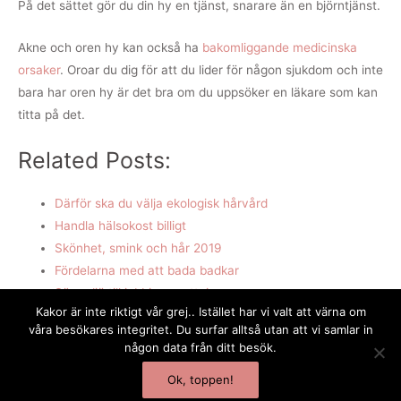
På det sättet gör du din hy en tjänst, snarare än en björntjänst.
Akne och oren hy kan också ha
bakomliggande medicinska
orsaker
. Oroar du dig för att du lider för någon sjukdom och inte
bara har oren hy är det bra om du uppsöker en läkare som kan
titta på det.
Related Posts:
Därför ska du välja ekologisk hårvård
Handla hälsokost billigt
Skönhet, smink och hår 2019
Fördelarna med att bada badkar
Säg adjö till jobbiga svettningar
Kakor är inte riktigt vår grej.. Istället har vi valt att värna om
Förbättra din hy och ditt hår med rätt kosttillskott
våra besökares integritet. Du surfar alltså utan att vi samlar in
någon data från ditt besök.
Copyright © 2026 Vekk | Powered by
Astra WordPress-tema
Ok, toppen!