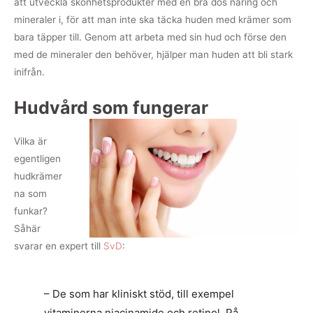
att utveckla skönhetsprodukter med en bra dos näring och
mineraler i, för att man inte ska täcka huden med krämer som
bara täpper till. Genom att arbeta med sin hud och förse den
med de mineraler den behöver, hjälper man huden att bli stark
inifrån.
Hudvård som fungerar
Vilka är
egentligen
hudkrämer
na som
funkar?
Såhär
svarar en expert till
SvD
:
– De som har kliniskt stöd, till exempel
vitaminerna niacinamide och retinol. På