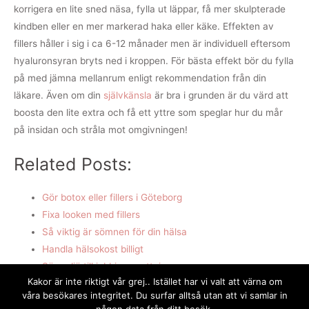
korrigera en lite sned näsa, fylla ut läppar, få mer skulpterade
kindben eller en mer markerad haka eller käke. Effekten av
fillers håller i sig i ca 6-12 månader men är individuell eftersom
hyaluronsyran bryts ned i kroppen. För bästa effekt bör du fylla
på med jämna mellanrum enligt rekommendation från din
läkare. Även om din
självkänsla
är bra i grunden är du värd att
boosta den lite extra och få ett yttre som speglar hur du mår
på insidan och stråla mot omgivningen!
Related Posts:
Gör botox eller fillers i Göteborg
Fixa looken med fillers
Så viktig är sömnen för din hälsa
Handla hälsokost billigt
Säg adjö till jobbiga svettningar
Kakor är inte riktigt vår grej.. Istället har vi valt att värna om
Bygg egen pool för ett skönare liv
våra besökares integritet. Du surfar alltså utan att vi samlar in