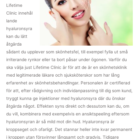
Lifetime
Clinic innehål
lande
hyaluronsyra
kan du lätt
åtgärda
sådant du upplever som skönhetsfel, till exempel fylla ut små
irriterande rynkor eller ta bort påsar under ögonen. Varför du
ska välja just Lifetime Clinic är för att de är en skönhetsklinik
med legitimerade läkare och sjuksköterskor som har lång
erfarenhet av skönhetsbehandlingar. Personalen är certifierad
för att, efter rådgivning och individanpassning till dig som kund,
tryggt kunna ge injektioner med hyaluronsyra där du önskar
åtgärda något. Effekten syns direkt och dessutom kan du, om
du vill, kombinera med exempelvis en ansiktspeeling eftersom
hyaluronsyran är så mild mot din hud. Hyaluronsyra är
kroppseget och ofarligt. Det stannar heller inte kvar permanent
i kroppen utan försvinner långsamt och gradvis. Tidigare