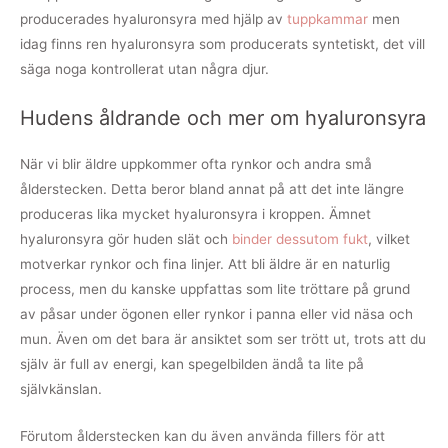
producerades hyaluronsyra med hjälp av
tuppkammar
men
idag finns ren hyaluronsyra som producerats syntetiskt, det vill
säga noga kontrollerat utan några djur.
Hudens åldrande och mer om hyaluronsyra
När vi blir äldre uppkommer ofta rynkor och andra små
ålderstecken. Detta beror bland annat på att det inte längre
produceras lika mycket hyaluronsyra i kroppen. Ämnet
hyaluronsyra gör huden slät och
binder dessutom fukt
, vilket
motverkar rynkor och fina linjer. Att bli äldre är en naturlig
process, men du kanske uppfattas som lite tröttare på grund
av påsar under ögonen eller rynkor i panna eller vid näsa och
mun. Även om det bara är ansiktet som ser trött ut, trots att du
själv är full av energi, kan spegelbilden ändå ta lite på
självkänslan.
Förutom ålderstecken kan du även använda fillers för att