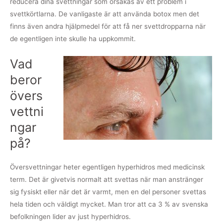
reducera dina svettningar som orsakas av ett problem i
svettkörtlarna. De vanligaste är att använda botox men det
finns även andra hjälpmedel för att få ner svettdropparna när
de egentligen inte skulle ha uppkommit.
Vad
beror
övers
vettni
ngar
på?
Översvettningar heter egentligen hyperhidros med medicinsk
term. Det är givetvis normalt att svettas när man anstränger
sig fysiskt eller när det är varmt, men en del personer svettas
hela tiden och väldigt mycket. Man tror att ca 3 % av svenska
befolkningen lider av just hyperhidros.