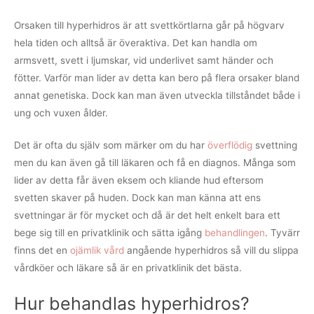
Orsaken till hyperhidros är att svettkörtlarna går på högvarv
hela tiden och alltså är överaktiva. Det kan handla om
armsvett, svett i ljumskar, vid underlivet samt händer och
fötter. Varför man lider av detta kan bero på flera orsaker bland
annat genetiska. Dock kan man även utveckla tillståndet både i
ung och vuxen ålder.
Det är ofta du själv som märker om du har
överflödig
svettning
men du kan även gå till läkaren och få en diagnos. Många som
lider av detta får även eksem och kliande hud eftersom
svetten skaver på huden. Dock kan man känna att ens
svettningar är för mycket och då är det helt enkelt bara ett
bege sig till en privatklinik och sätta igång
behandlingen
. Tyvärr
finns det en
ojämlik vård
angående hyperhidros så vill du slippa
vårdköer och läkare så är en privatklinik det bästa.
Hur behandlas hyperhidros?