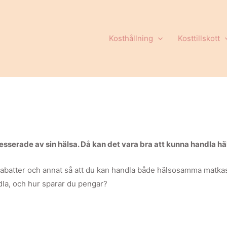
Kosthållning
Kosttillskott
resserade av sin hälsa. Då kan det vara bra att kunna handla häl
rabatter och annat så att du kan handla både hälsosamma matka
dla, och hur sparar du pengar?