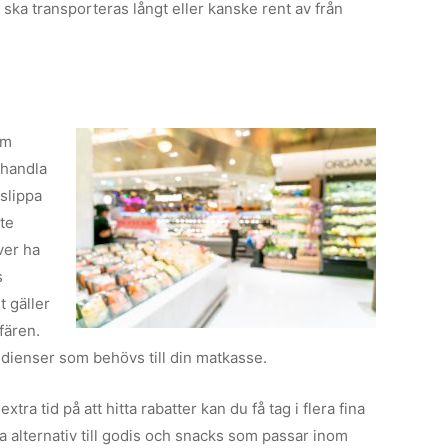
 ska transporteras långt eller kanske rent av från
om
 handla
 slippa
ite
ver ha
s
t gäller
fären.
gredienser som behövs till din matkasse.
a tid på att hitta rabatter kan du få tag i flera fina
 alternativ till godis och snacks som passar inom