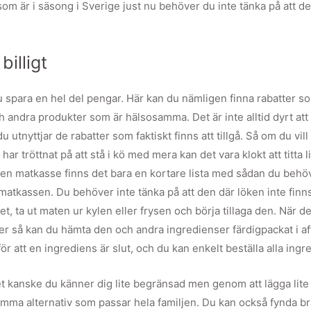
om är i säsong i Sverige just nu behöver du inte tänka på att de
illigt
 spara en hel del pengar. Här kan du nämligen finna rabatter s
 andra produkter som är hälsosamma. Det är inte alltid dyrt att
tnyttjar de rabatter som faktiskt finns att tillgå. Så om du vill
r tröttnat på att stå i kö med mera kan det vara klokt att titta l
 en matkasse finns det bara en kortare lista med sådan du behö
matkassen. Du behöver inte tänka på att den där löken inte finn
, ta ut maten ur kylen eller frysen och börja tillaga den. När de
er så kan du hämta den och andra ingredienser färdigpackat i af
r för att en ingrediens är slut, och du kan enkelt beställa alla in
kanske du känner dig lite begränsad men genom att lägga lite extr
amma alternativ som passar hela familjen. Du kan också fynda bra