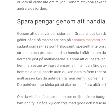
du också värna lite om miljön. Genom att köpa saker s
andra sida jorden.
Spara pengar genom att handla b
Genom att du använder sidor som Gratislandet kan du
gäller både på matkassar och på
enstaka matvaror
och
sådant som räknas som hälsosamt, speciellt inte om du u
stressen och pressen med att handla i affären, om du ha
närmare just på matkassarna. Genom att du beställer
hemma, resten av ingredienserna finns i den färdiga 
hemma eller liknande utan du kan bara ta fram receptet
matkassen kan du antingen få hem den till dörren, ell
Du behöver inte tänka på att åka runt till flera affäre
Om du vill äta hälsosamt men har en lite sämre budget 
fynt och fylla både kyl och frys med goda och hälsos